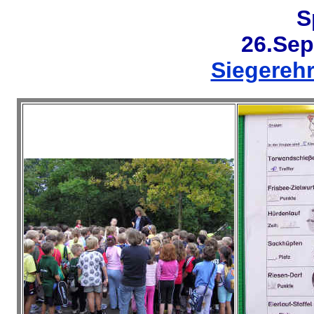
S
26.Sep
Siegereh